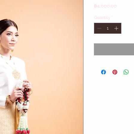
Price
฿4,000.00
Quantity
*