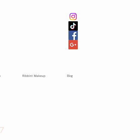
า
Ribbint Makeup
Blog
7